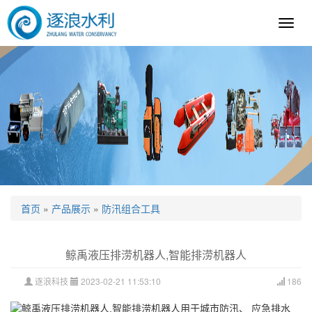
逐
浪
科
技
首页
»
产品展示
»
防汛组合工具
鲸禹液压排涝机器人,智能排涝机器人
逐浪科技
2023-02-21 11:53:10
186