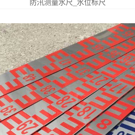
防汛测量水尺_水位标尺