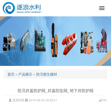
逐
浪
科
技
首页
»
产品展示
»
防汛救生器材
防汛井盖防护网_井盖防坠网_地下井防护网
逐浪科技
2019-06-02 09:28:21
281