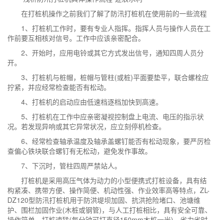
在打桩机操作之前我们了解了防汛打桩机在使用前的一些流程
1、打桩机工作时，要有专业人指挥。指挥人员与操作人员在工
作前要互相核对信号。工作中应该亲密配合。
2、开始时，应用电铃或其它方式发出信号，通知四周人员分
开。
3、打桩机与桩帽，桩帽与管柱(或桩)平面要垫平，联合螺栓应
拧紧，并应经常检查能否有松动。
4、打桩机的启动应由低速档逐档加快到高速。
5、打桩机在工作中应亲密凝视控制盘上电流、电压的指示状
况。若发现异响或其它异常状况，应立刻停机检查。
6、经常检查轴承温度及轴承盖螺钉能否有松动现象，要严厉检
查偏心铁块联合螺钉有无松动，避免发作事故。
7、下沉时，管柱四周严禁站人。
打桩机是采用高压气体为动力的小型便携式打桩设备，具有结
构紧凑、携带方便、操作简便、机动性强、作业效率高等特点，ZL-
DZ120型防汛打桩机用于防洪堤坝加固、抗洪抢险堵口、池塘维
护、围栏加固作业(木桩或钢管)，与人工打桩相比，具有安全可靠、
操作简单、打桩速猛(每分钟可打直径150mm木桩一米)、省力省时,