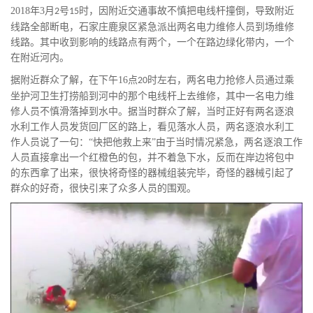
2018年3
月
号
时，因附近交通事故不慎把电线杆撞倒，导致附近
2
15
线路全部断电，石家庄鹿泉区紧急派出两名电力维修人员到场维修
线路。其中收到影响的线路点有两个，一个在路边绿化带内，一个
在附近河内。
据附近群众了解，在下午
16
点
时左右，两名电力抢修人员通过乘
20
坐护河卫生打捞船到河中的那个电线杆上去维修，其中一名电力维
修人员不慎滑落掉到水中。据当时群众了解，当时正好有两名逐浪
水利工作人员发货回厂区的路上，看见落水人员，两名逐浪水利工
作人员说了一句：“快把他救上来”由于当时情况紧急，两名逐浪工作
人员直接拿出一个红橙色的包，并不着急下水，反而在岸边将包中
的东西拿了出来，很快将奇怪的器械组装完毕，奇怪的器械引起了
群众的好奇，很快引来了众多人员的围观。