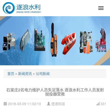
逐
浪
科
技
首页
»
新闻资讯
»
公司新闻
石家庄2名电力维护人员失足落水 逐浪水利工作人员发射
抛投器营救
2018-03-09 11:02:10
逐浪科技
331