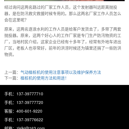
经过询问这两名路过的厂家工作人员，这个发射器叫远距离抛投
器，是在防汛救灾救援时候专用的。那么这两名厂家工作人员怎么
会在这里呢？
原来，这两名逐浪水利的工作人员是给客户发货去了，多带了两套
抛投器。原来，这两个好心人的工作厂家是专门生产防汛物资的工
厂，当地村民介绍，这家企业已经有十多年了，经常有外地车进出
厂区，老板人也非常好，前年的洪涝时候还为镇里还捐了一些防洪
物资。
上一篇：
气动植桩机的使用注意事项以及维护保养方法
下一篇：
植桩机的使用方法和用途！
手机：137-39777710
手机：137-39777720
客服：400-601-9220
手机：137-39776622
邮箱：zlslkj@163.com