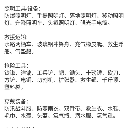
照明工具/设备：
防爆照明灯、手提照明灯、落地照明灯、移动照明
灯、升降照明车、头戴照明灯、强光手电筒。
救援运输:
水路两栖车、玻璃钢冲锋舟、充气橡皮艇、救生浮
船、气垫船。
抢险工具：
铁锹、洋镐、工兵铲、鈀、锄头、十磅锤、砍刀、
方铲、电锯、切割机、扩张器、救生绳、千斤顶、
塑料袋。
穿戴装备：
防汛战斗服、防寒雨衣、双背带、救生衣、水鞋、
毛巾、水壶、头盔、氧气瓶、潜水服、氧气罩。