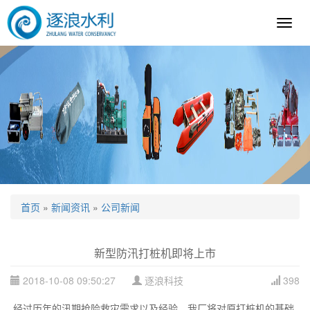
逐
浪
科
技
首页
»
新闻资讯
»
公司新闻
新型防汛打桩机即将上市
2018-10-08 09:50:27
逐浪科技
398
经过历年的汛期抢险救灾需求以及经验，我厂将对原打桩机的基础