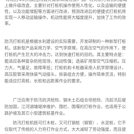
上做升级改造，主要针对打桩机操作使用人性化，以及运输的便捷
性，以及功能增配等方面进行改进，预测改进后的便捷式打桩机将
实现一人移动运输操作，机动性能将大幅度提升，加快了工作的效
率。
防汛打桩机是根据水利建设的实际需要，开发研制的一种新型打桩
机，该新型产品采用力学、空气学原理，在高压空气的作用下，使
打桩机产生巨大的冲击力，达到快速打桩的目的。其主要特点是：
能适应各种复杂防抢现场，机动性强；选装矿用型空气压缩机，压
力大，气量足，故障率低；打桩机和卡桩器采用人机学原理设计，
高压胶管采用快装气动接头，拆装组合方便，操作简单灵活，特别
能适应打高桩、长桩和远距离作业的要求。
广泛应用于防汛抗洪抢险、钢木土石组合坝抢险、汛前汛后堤
防加固，江河湖塘堤岸维护、围栏、围堰的打桩作业，也适用于公
路护坡及其它小型建筑桩基作业。
防汛打桩机既可打木桩，又可打钢桩（钢管）、水泥桩，它不
仅取代了传统的人力夯打作业方式，大大减轻了劳动强度，而且提