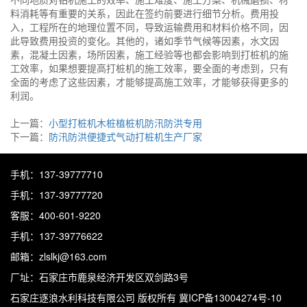
料消耗等有重要的关系，因此在签约前要进行细节分析。费用投
入，工程所在的地理位置不同，导致运输费用和材料价格不同，因
此导致费用投资的变化。其他的，诸如季节气候等因素，水文因
素，混凝土因素，场所因素，施工经验等也都会影响到打桩机的施
工效率，如果想要提高打桩机的施工效率，要全面的考虑到，只有
全面的考虑了这些因素，才能够提高施工效率，才能够获得更多的
利润。
上一篇：
小型打桩机木桩植桩机防汛防洪专用
下一篇：
防汛防洪便捷式气动打桩机生产厂家
手机：137-39777710
手机：137-39777720
客服：400-601-9220
手机：137-39776622
邮箱：zlslkj@163.com
厂址：石家庄市鹿泉经济开发区双剑路3号
石家庄逐浪水利科技有限公司
版权所有 冀ICP备13004274号-10