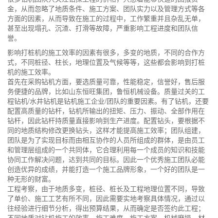
金，从而忽略了地质条件、施工方案、团队实力以及管理方式等各
方面的因素，从而导致在施工的过程中，工作繁重并且杂乱无单，
甚至出现塌孔、沉渣、打滑等故障，严重影响工程进度和团队信
誉。
影响打桩机的施工效率的因素有很多，多变的地质，不同的合作方
式，不同桩径、柱长，地理位置及气候等等，这些都会影响到打桩
机的施工效率。
首先在采购钻机方面，要选质量可靠，性能稳定，信誉好，售后服
务便捷的品牌，比如山东恒旺集团，鲁恒机械设备。质量过关的工
程钻机/水井钻机是钻机施工企业/团队的重要因素。有了钻机，还要
配置高质量的钻杆，钻机所输出的扭矩、压力、振动、全部作用在
钻杆，因此钻杆持质量直接影响到生产进度。配置钻头，要根据不
同的地质结构修改更换钻头，这样才能提高施工效率；团队组建，
团队是为了实现目标而由相互协作的人员所组成的群体，是由员工
和管理层组成的一个共同体，它合理利用每一个成员的知识和技能
协同工作解决问题，达到共同的目标。因此一个优秀施工团队必能
创造优异的成绩，并能打造一个施工品牌形象，一个好的团队是一
种无形的财富。
工程考察，由于地质多变，桩径、桩长及工程地理位置不同，导致
了单价、施工工艺有所不同，因此需要实地考察具体情况，通过以
往经验进行细节分析，得出预算结果，从而确定是否签约此工程；
不同地质对钻机施工的效率、施工难度、施工方案、机械磨损、材